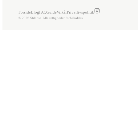
Forside
Blog
FAQ
Guide
Vilkår
Privatlivspolitik
© 2026 Stilnote. Alle rettigheder forbeholdes.